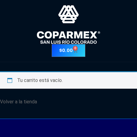
0
$
0.00
Tu carrito está vacío.
Volver a la tienda