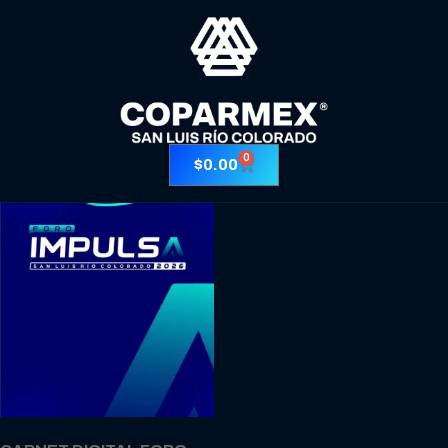
0
$
0.00